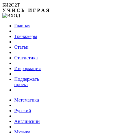
БИ2О2Т
У
Ч
И
С
Ь
И
Г
Р
А
Я
Главная
Тренажеры
Статьи
Статистика
Информация
Поддержать
проект
Математика
Русский
Английский
Музыка